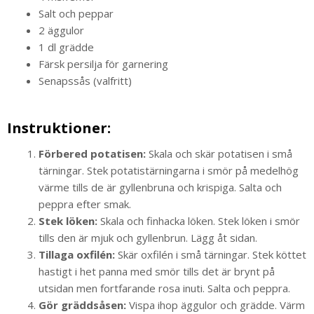
Salt och peppar
2 äggulor
1 dl grädde
Färsk persilja för garnering
Senapssås (valfritt)
Instruktioner:
Förbered potatisen:
Skala och skär potatisen i små
tärningar. Stek potatistärningarna i smör på medelhög
värme tills de är gyllenbruna och krispiga. Salta och
peppra efter smak.
Stek löken:
Skala och finhacka löken. Stek löken i smör
tills den är mjuk och gyllenbrun. Lägg åt sidan.
Tillaga oxfilén:
Skär oxfilén i små tärningar. Stek köttet
hastigt i het panna med smör tills det är brynt på
utsidan men fortfarande rosa inuti. Salta och peppra.
Gör gräddsåsen:
Vispa ihop äggulor och grädde. Värm