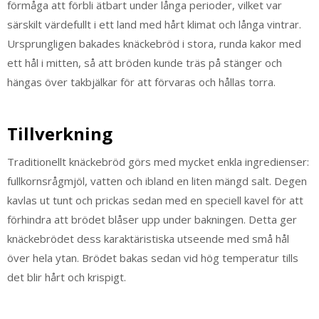
förmåga att förbli ätbart under långa perioder, vilket var
särskilt värdefullt i ett land med hårt klimat och långa vintrar.
Ursprungligen bakades knäckebröd i stora, runda kakor med
ett hål i mitten, så att bröden kunde träs på stänger och
hängas över takbjälkar för att förvaras och hållas torra.
Tillverkning
Traditionellt knäckebröd görs med mycket enkla ingredienser:
fullkornsrågmjöl, vatten och ibland en liten mängd salt. Degen
kavlas ut tunt och prickas sedan med en speciell kavel för att
förhindra att brödet blåser upp under bakningen. Detta ger
knäckebrödet dess karaktäristiska utseende med små hål
över hela ytan. Brödet bakas sedan vid hög temperatur tills
det blir hårt och krispigt.