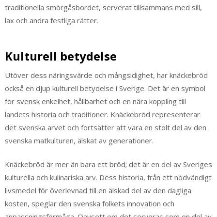
traditionella smörgåsbordet, serverat tillsammans med sill,
lax och andra festliga rätter.
Kulturell betydelse
Utöver dess näringsvärde och mångsidighet, har knäckebröd
också en djup kulturell betydelse i Sverige. Det är en symbol
för svensk enkelhet, hållbarhet och en nära koppling till
landets historia och traditioner. Knäckebröd representerar
det svenska arvet och fortsätter att vara en stolt del av den
svenska matkulturen, älskat av generationer.
Knäckebröd är mer än bara ett bröd; det är en del av Sveriges
kulturella och kulinariska arv. Dess historia, från ett nödvändigt
livsmedel för överlevnad till en älskad del av den dagliga
kosten, speglar den svenska folkets innovation och
anpassningsförmåga. Oavsett om det serveras som en del av